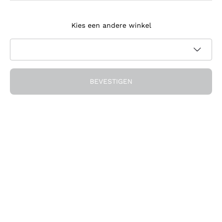
Meld je aan voor de nieuwsbrief
Kies een andere winkel
Ik ga akkoord met het ontvangen van nieuwsbrieven en
promotionele communicatie van Callmewine, zoals vereist
Privacybeleid
door de
BEVESTIGEN
Ontvang de korting!
Het Bedrijf
Over ons
Hulp nodig?
Klantenservice
Doe mee met de community
Verkoopvoorwaarden
Herroepingsformulier voor bestelling
Download de app