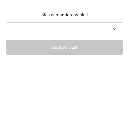
Meld je aan voor de nieuwsbrief
Kies een andere winkel
Ik ga akkoord met het ontvangen van nieuwsbrieven en
promotionele communicatie van Callmewine, zoals vereist
Privacybeleid
door de
BEVESTIGEN
Ontvang de korting!
Het Bedrijf
Over ons
Hulp nodig?
Klantenservice
Doe mee met de community
Verkoopvoorwaarden
Herroepingsformulier voor bestelling
Download de app