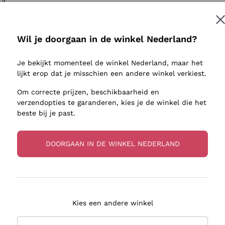
ivenhuid
Donnafugata
Lugana
Occhipinti Arianna
Riesling
Inschrijven
sulfieten
Biondi Santi
Sancerre
Wil je doorgaan in de winkel Nederland?
Franz Haas
Ribolla Gi
jnbouwers
Je bekijkt momenteel de winkel Nederland, maar het
Argiolas
Chardonn
r meer informatie, lees onze
Privacybeleid
lijkt erop dat je misschien een andere winkel verkiest.
Zenato
Pinot Gris
Om correcte prijzen, beschikbaarheid en
Ca' dei Frati
Sauvigno
verzendopties te garanderen, kies je de winkel die het
beste bij je past.
DOORGAAN IN DE WINKEL NEDERLAND
zorging in 2-4 dagen
Betaling
in Nederland
in 3 termijnen
Kies een andere winkel