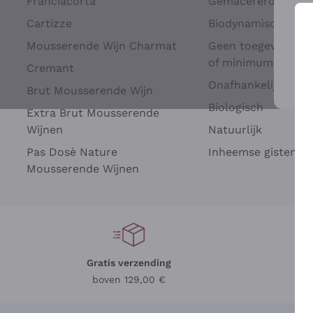
Franciacorta
Gemacererd op dru
Cartizze
Biodynamisch
Mousserende Wijn Charmat
Geen toegevoegde 
of minimum
Cremant
Onafhankelijke Wi
Brut Mousserende Wijn
Voo
Biologisch
Extra Brut Mousserende
Wijnen
Natuurlijk
Pas Dosè Nature
Inheemse gisten
Mousserende Wijnen
Gratis verzending
Be
boven 129,00 €