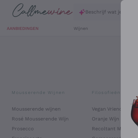
Ga direct naar de hoofdinhoud
Beschrijf wat je zoekt
AANBIEDINGEN
Wijnen
Witte 
Mousserende Wijnen
Filosofieën
Mousserende wijnen
Vegan Vriendelijk
Rosé Mousserende Wijn
Oranje Wijn
Prosecco
Recoltant Manipul