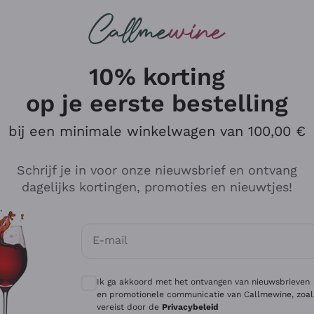
Wijnen
Rode wijnen
Champagne
10% korting
op je eerste bestelling
bij een minimale winkelwagen van 100,00 €
Verken de catalogus
Schrijf je in voor onze nieuwsbrief en ontvang
dagelijks kortingen, promoties en nieuwtjes!
Producenten
Witte Wi
E-mail
Antinori
Assyrtiko
Optionele toestemmingen om gepersonali
Ornellaia
Greco
Ik ga akkoord met het ontvangen van nieuwsbrieven
ant
Ca' del Bosco
Gavi
en promotionele communicatie van Callmewine, zoal
vereist door de
Privacybeleid