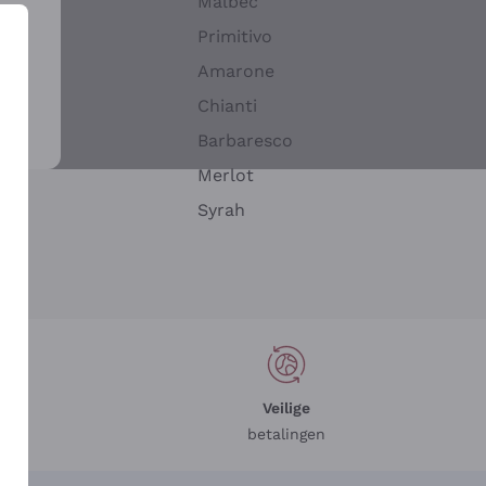
Malbec
Primitivo
Amarone
alla
Chianti
ay
Barbaresco
Merlot
n
Syrah
Veilige
betalingen