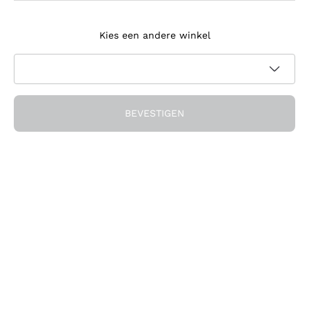
Meld je aan voor de nieuwsbrief
Kies een andere winkel
Ik ga akkoord met het ontvangen van nieuwsbrieven en
promotionele communicatie van Callmewine, zoals vereist
Privacybeleid
door de
BEVESTIGEN
Ontvang de korting!
Het Bedrijf
Over ons
Hulp nodig?
Klantenservice
Doe mee met de community
Verkoopvoorwaarden
Herroepingsformulier voor bestelling
Download de app