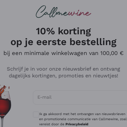
Wijnen
Rode wijnen
Champagne
10% korting
op je eerste bestelling
bij een minimale winkelwagen van 100,00 €
Verken de catalogus
Schrijf je in voor onze nieuwsbrief en ontvang
dagelijks kortingen, promoties en nieuwtjes!
Producenten
Witte Wi
E-mail
Antinori
Assyrtiko
Optionele toestemmingen om gepersonali
Ornellaia
Greco
Ik ga akkoord met het ontvangen van nieuwsbrieven
ant
Ca' del Bosco
Gavi
en promotionele communicatie van Callmewine, zoal
vereist door de
Privacybeleid