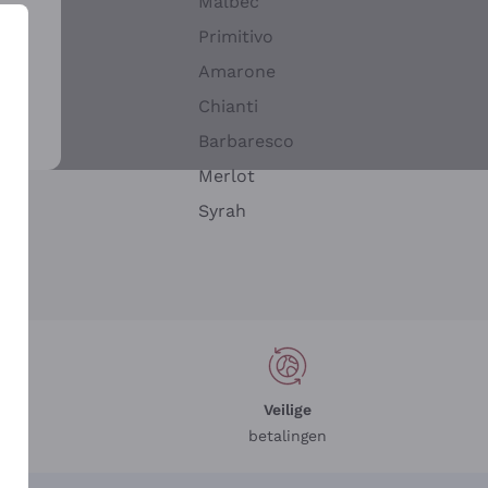
Malbec
Primitivo
Amarone
alla
Chianti
ay
Barbaresco
Merlot
n
Syrah
Veilige
betalingen