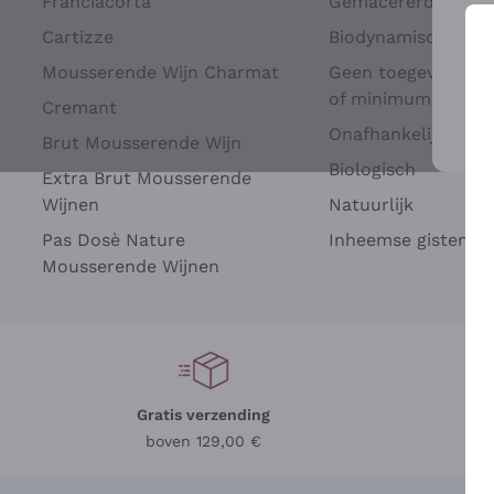
Franciacorta
Gemacererd op dru
Cartizze
Biodynamisch
Mousserende Wijn Charmat
Geen toegevoegde 
of minimum
Cremant
Onafhankelijke Wi
Brut Mousserende Wijn
Voo
Biologisch
Extra Brut Mousserende
Wijnen
Natuurlijk
Pas Dosè Nature
Inheemse gisten
Mousserende Wijnen
Gratis verzending
Be
boven 129,00 €