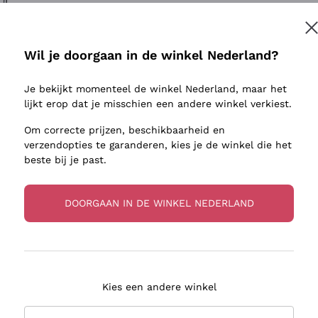
ivenhuid
Donnafugata
Lugana
Occhipinti Arianna
Riesling
Inschrijven
sulfieten
Biondi Santi
Sancerre
Wil je doorgaan in de winkel Nederland?
Franz Haas
Ribolla Gi
jnbouwers
Je bekijkt momenteel de winkel Nederland, maar het
Argiolas
Chardonn
r meer informatie, lees onze
Privacybeleid
lijkt erop dat je misschien een andere winkel verkiest.
Zenato
Pinot Gris
Om correcte prijzen, beschikbaarheid en
Ca' dei Frati
Sauvigno
verzendopties te garanderen, kies je de winkel die het
beste bij je past.
DOORGAAN IN DE WINKEL NEDERLAND
zorging in 2-4 dagen
Betaling
in Nederland
in 3 termijnen
Kies een andere winkel