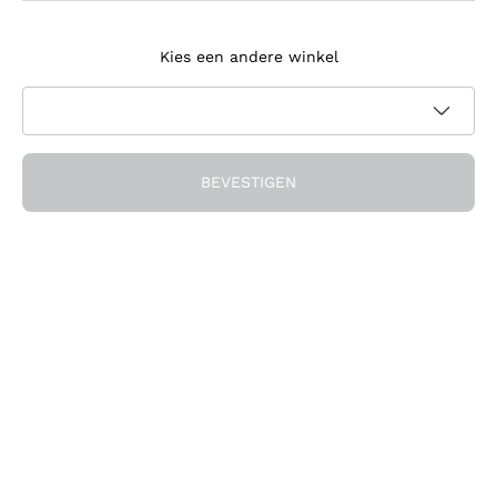
Meld je aan voor de nieuwsbrief
Kies een andere winkel
Ik ga akkoord met het ontvangen van nieuwsbrieven en
promotionele communicatie van Callmewine, zoals vereist
Privacybeleid
door de
BEVESTIGEN
Ontvang de korting!
Het Bedrijf
Over ons
Hulp nodig?
Klantenservice
Doe mee met de community
Verkoopvoorwaarden
Herroepingsformulier voor bestelling
Download de app