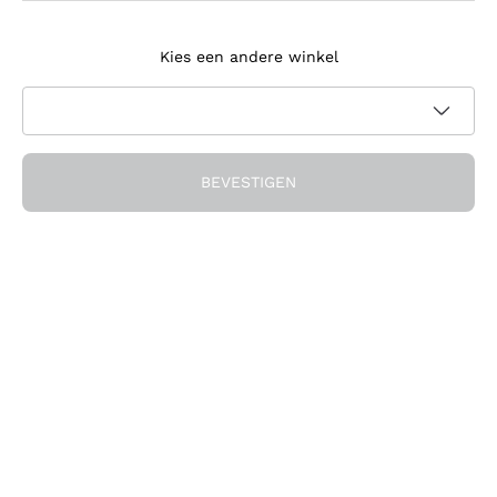
Meld je aan voor de nieuwsbrief
Kies een andere winkel
Ik ga akkoord met het ontvangen van nieuwsbrieven en
promotionele communicatie van Callmewine, zoals vereist
Privacybeleid
door de
BEVESTIGEN
Ontvang de korting!
Het Bedrijf
Over ons
Hulp nodig?
Klantenservice
Doe mee met de community
Verkoopvoorwaarden
Herroepingsformulier voor bestelling
Download de app