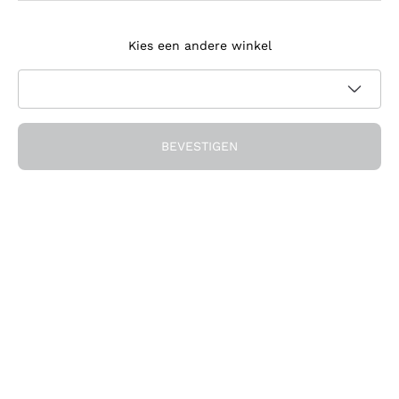
Meld je aan voor de nieuwsbrief
Kies een andere winkel
Ik ga akkoord met het ontvangen van nieuwsbrieven en
promotionele communicatie van Callmewine, zoals vereist
Privacybeleid
door de
BEVESTIGEN
Ontvang de korting!
Het Bedrijf
Over ons
Hulp nodig?
Klantenservice
Doe mee met de community
Verkoopvoorwaarden
Herroepingsformulier voor bestelling
Download de app