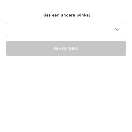
Meld je aan voor de nieuwsbrief
Kies een andere winkel
Ik ga akkoord met het ontvangen van nieuwsbrieven en
promotionele communicatie van Callmewine, zoals vereist
Privacybeleid
door de
BEVESTIGEN
Ontvang de korting!
Het Bedrijf
Over ons
Hulp nodig?
Klantenservice
Doe mee met de community
Verkoopvoorwaarden
Herroepingsformulier voor bestelling
Download de app