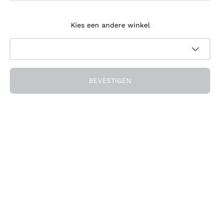
Meld je aan voor de nieuwsbrief
Kies een andere winkel
Ik ga akkoord met het ontvangen van nieuwsbrieven en
promotionele communicatie van Callmewine, zoals vereist
Privacybeleid
door de
BEVESTIGEN
Ontvang de korting!
Het Bedrijf
Over ons
Hulp nodig?
Klantenservice
Doe mee met de community
Verkoopvoorwaarden
Herroepingsformulier voor bestelling
Download de app