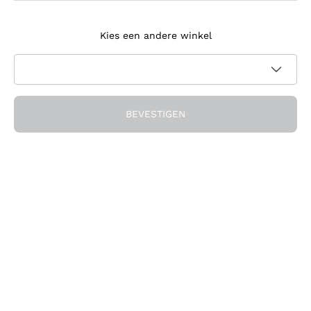
Meld je aan voor de nieuwsbrief
Kies een andere winkel
Ik ga akkoord met het ontvangen van nieuwsbrieven en
promotionele communicatie van Callmewine, zoals vereist
Privacybeleid
door de
BEVESTIGEN
Ontvang de korting!
Het Bedrijf
Over ons
Hulp nodig?
Klantenservice
Doe mee met de community
Verkoopvoorwaarden
Herroepingsformulier voor bestelling
Download de app