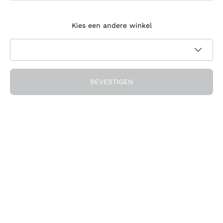
Meld je aan voor de nieuwsbrief
Kies een andere winkel
Ik ga akkoord met het ontvangen van nieuwsbrieven en
promotionele communicatie van Callmewine, zoals vereist
Privacybeleid
door de
BEVESTIGEN
Ontvang de korting!
Het Bedrijf
Over ons
Hulp nodig?
Klantenservice
Doe mee met de community
Verkoopvoorwaarden
Herroepingsformulier voor bestelling
Download de app