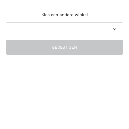
Meld je aan voor de nieuwsbrief
Kies een andere winkel
Ik ga akkoord met het ontvangen van nieuwsbrieven en
promotionele communicatie van Callmewine, zoals vereist
Privacybeleid
door de
BEVESTIGEN
Ontvang de korting!
Het Bedrijf
Over ons
Hulp nodig?
Klantenservice
Doe mee met de community
Verkoopvoorwaarden
Herroepingsformulier voor bestelling
Download de app