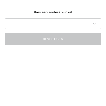
Meld je aan voor de nieuwsbrief
Kies een andere winkel
Ik ga akkoord met het ontvangen van nieuwsbrieven en
promotionele communicatie van Callmewine, zoals vereist
Privacybeleid
door de
BEVESTIGEN
Ontvang de korting!
Het Bedrijf
Over ons
Hulp nodig?
Klantenservice
Doe mee met de community
Verkoopvoorwaarden
Herroepingsformulier voor bestelling
Download de app