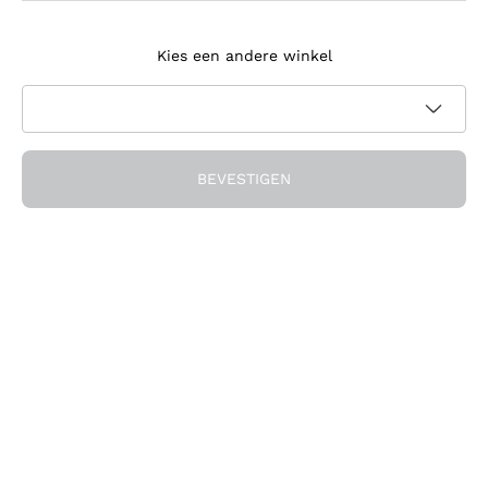
Meld je aan voor de nieuwsbrief
Kies een andere winkel
Ik ga akkoord met het ontvangen van nieuwsbrieven en
promotionele communicatie van Callmewine, zoals vereist
Privacybeleid
door de
BEVESTIGEN
Ontvang de korting!
Het Bedrijf
Over ons
Hulp nodig?
Klantenservice
Doe mee met de community
Verkoopvoorwaarden
Herroepingsformulier voor bestelling
Download de app