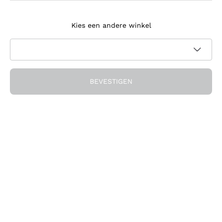
Meld je aan voor de nieuwsbrief
Kies een andere winkel
Ik ga akkoord met het ontvangen van nieuwsbrieven en
promotionele communicatie van Callmewine, zoals vereist
Privacybeleid
door de
BEVESTIGEN
Ontvang de korting!
Het Bedrijf
Over ons
Hulp nodig?
Klantenservice
Doe mee met de community
Verkoopvoorwaarden
Herroepingsformulier voor bestelling
Download de app