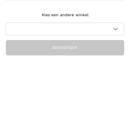
Meld je aan voor de nieuwsbrief
Kies een andere winkel
Ik ga akkoord met het ontvangen van nieuwsbrieven en
promotionele communicatie van Callmewine, zoals vereist
Privacybeleid
door de
BEVESTIGEN
Ontvang de korting!
Het Bedrijf
Over ons
Hulp nodig?
Klantenservice
Doe mee met de community
Verkoopvoorwaarden
Herroepingsformulier voor bestelling
Download de app