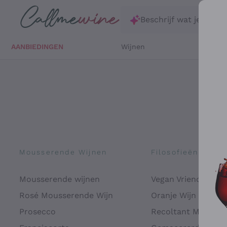
Ga direct naar de hoofdinhoud
Beschrijf wat je zoekt
AANBIEDINGEN
Wijnen
Witte 
Mousserende Wijnen
Filosofieën
Mousserende wijnen
Vegan Vriendelijk
Rosé Mousserende Wijn
Oranje Wijn
Prosecco
Recoltant Manipul