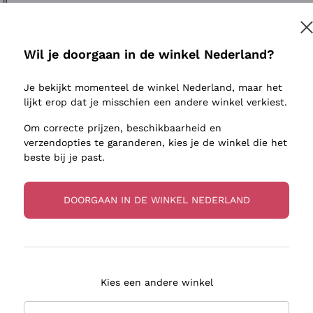
ivenhuid
Donnafugata
Lugana
Occhipinti Arianna
Riesling
Inschrijven
sulfieten
Biondi Santi
Sancerre
Wil je doorgaan in de winkel Nederland?
Franz Haas
Ribolla Gi
jnbouwers
Je bekijkt momenteel de winkel Nederland, maar het
Argiolas
Chardonn
r meer informatie, lees onze
Privacybeleid
lijkt erop dat je misschien een andere winkel verkiest.
Zenato
Pinot Gris
Om correcte prijzen, beschikbaarheid en
Ca' dei Frati
Sauvigno
verzendopties te garanderen, kies je de winkel die het
beste bij je past.
DOORGAAN IN DE WINKEL NEDERLAND
zorging in 2-4 dagen
Betaling
in Nederland
in 3 termijnen
Kies een andere winkel