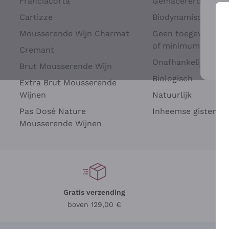
Franciacorta
Gemacererd op dru
Cartizze
Biodynamisch
Mousserende Wijn Charmat
Geen toegevoegde 
of minimum
Cremant
Onafhankelijke Wi
Brut Mousserende Wijn
Voo
Biologisch
Extra Brut Mousserende
Wijnen
Natuurlijk
Pas Dosè Nature
Inheemse gisten
Mousserende Wijnen
Gratis verzending
Be
boven 129,00 €