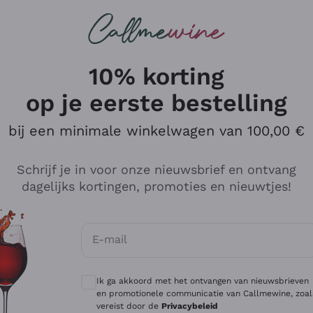
Wijnen
Rode wijnen
Champagne
10% korting
op je eerste bestelling
bij een minimale winkelwagen van 100,00 €
Verken de catalogus
Schrijf je in voor onze nieuwsbrief en ontvang
dagelijks kortingen, promoties en nieuwtjes!
Producenten
Witte Wi
E-mail
Antinori
Assyrtiko
Optionele toestemmingen om gepersonali
Ornellaia
Greco
Ik ga akkoord met het ontvangen van nieuwsbrieven
ant
Ca' del Bosco
Gavi
en promotionele communicatie van Callmewine, zoal
vereist door de
Privacybeleid