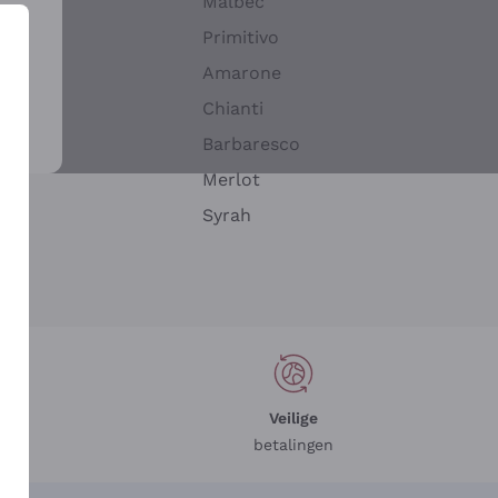
Malbec
Primitivo
Amarone
alla
Chianti
ay
Barbaresco
Merlot
n
Syrah
Veilige
betalingen