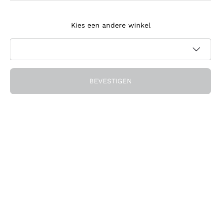
Meld je aan voor de nieuwsbrief
Kies een andere winkel
Ik ga akkoord met het ontvangen van nieuwsbrieven en
promotionele communicatie van Callmewine, zoals vereist
Privacybeleid
door de
BEVESTIGEN
Ontvang de korting!
Het Bedrijf
Over ons
Hulp nodig?
Klantenservice
Doe mee met de community
Verkoopvoorwaarden
Herroepingsformulier voor bestelling
Download de app