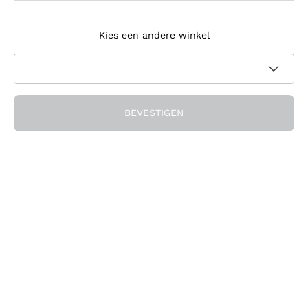
Meld je aan voor de nieuwsbrief
Kies een andere winkel
Ik ga akkoord met het ontvangen van nieuwsbrieven en
promotionele communicatie van Callmewine, zoals vereist
Privacybeleid
door de
BEVESTIGEN
Ontvang de korting!
Het Bedrijf
Over ons
Hulp nodig?
Klantenservice
Doe mee met de community
Verkoopvoorwaarden
Herroepingsformulier voor bestelling
Download de app