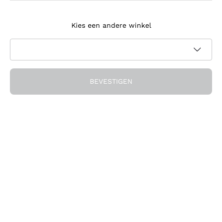
Meld je aan voor de nieuwsbrief
Kies een andere winkel
Ik ga akkoord met het ontvangen van nieuwsbrieven en
promotionele communicatie van Callmewine, zoals vereist
Privacybeleid
door de
BEVESTIGEN
Ontvang de korting!
Het Bedrijf
Over ons
Hulp nodig?
Klantenservice
Doe mee met de community
Verkoopvoorwaarden
Herroepingsformulier voor bestelling
Download de app