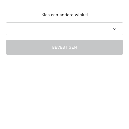
Meld je aan voor de nieuwsbrief
Kies een andere winkel
Ik ga akkoord met het ontvangen van nieuwsbrieven en
promotionele communicatie van Callmewine, zoals vereist
Privacybeleid
door de
BEVESTIGEN
Ontvang de korting!
Het Bedrijf
Over ons
Hulp nodig?
Klantenservice
Doe mee met de community
Verkoopvoorwaarden
Herroepingsformulier voor bestelling
Download de app