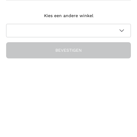
Meld je aan voor de nieuwsbrief
Kies een andere winkel
Ik ga akkoord met het ontvangen van nieuwsbrieven en
promotionele communicatie van Callmewine, zoals vereist
Privacybeleid
door de
BEVESTIGEN
Ontvang de korting!
Het Bedrijf
Over ons
Hulp nodig?
Klantenservice
Doe mee met de community
Verkoopvoorwaarden
Herroepingsformulier voor bestelling
Download de app