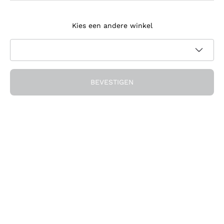
Meld je aan voor de nieuwsbrief
Kies een andere winkel
Ik ga akkoord met het ontvangen van nieuwsbrieven en
promotionele communicatie van Callmewine, zoals vereist
Privacybeleid
door de
BEVESTIGEN
Ontvang de korting!
Het Bedrijf
Over ons
Hulp nodig?
Klantenservice
Doe mee met de community
Verkoopvoorwaarden
Herroepingsformulier voor bestelling
Download de app