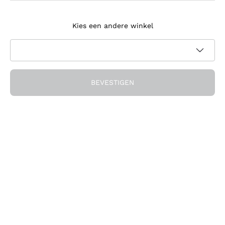
Meld je aan voor de nieuwsbrief
Kies een andere winkel
Ik ga akkoord met het ontvangen van nieuwsbrieven en
promotionele communicatie van Callmewine, zoals vereist
Privacybeleid
door de
BEVESTIGEN
Ontvang de korting!
Het Bedrijf
Over ons
Hulp nodig?
Klantenservice
Doe mee met de community
Verkoopvoorwaarden
Herroepingsformulier voor bestelling
Download de app