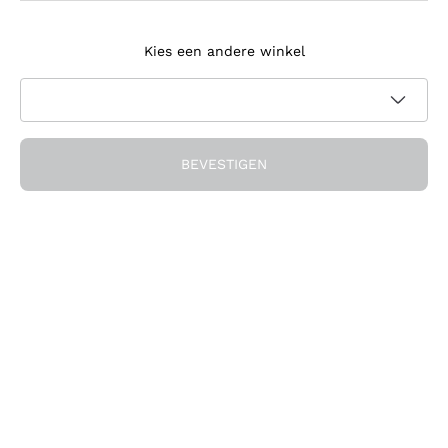
Meld je aan voor de nieuwsbrief
Kies een andere winkel
Ik ga akkoord met het ontvangen van nieuwsbrieven en
promotionele communicatie van Callmewine, zoals vereist
Privacybeleid
door de
BEVESTIGEN
Ontvang de korting!
Het Bedrijf
Over ons
Hulp nodig?
Klantenservice
Doe mee met de community
Verkoopvoorwaarden
Herroepingsformulier voor bestelling
Download de app