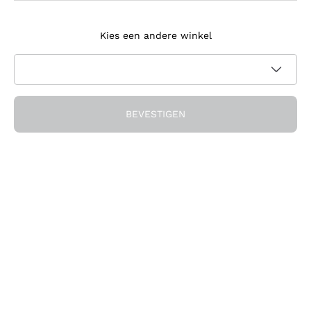
Meld je aan voor de nieuwsbrief
Kies een andere winkel
Ik ga akkoord met het ontvangen van nieuwsbrieven en
promotionele communicatie van Callmewine, zoals vereist
Privacybeleid
door de
BEVESTIGEN
Ontvang de korting!
Het Bedrijf
Over ons
Hulp nodig?
Klantenservice
Doe mee met de community
Verkoopvoorwaarden
Herroepingsformulier voor bestelling
Download de app