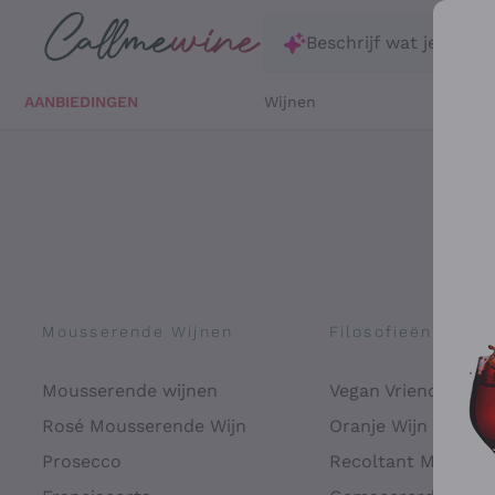
Ga direct naar de hoofdinhoud
Beschrijf wat je zoekt
AANBIEDINGEN
Wijnen
Witte 
Mousserende Wijnen
Filosofieën
Mousserende wijnen
Vegan Vriendelijk
Rosé Mousserende Wijn
Oranje Wijn
Prosecco
Recoltant Manipul