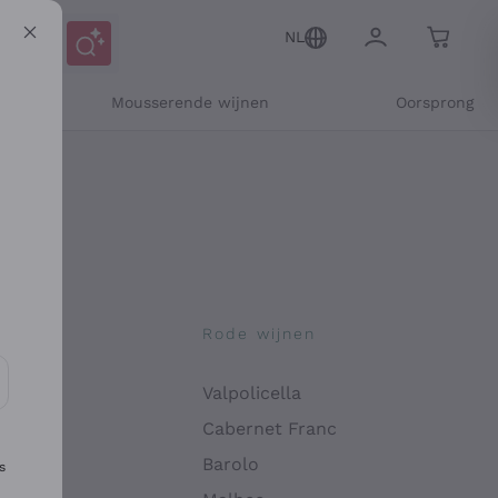
NL
Mousserende wijnen
Oorsprong
jnen
Rode wijnen
Valpolicella
seerde communicatie en aanbiedingen te ontvangen
Cabernet Franc
Barolo
s