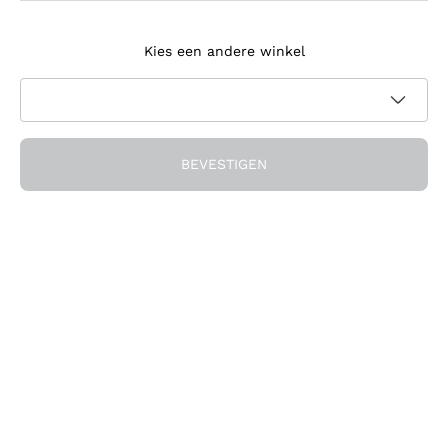
Meld je aan voor de nieuwsbrief
Kies een andere winkel
Ik ga akkoord met het ontvangen van nieuwsbrieven en
promotionele communicatie van Callmewine, zoals vereist
Privacybeleid
door de
BEVESTIGEN
Ontvang de korting!
Het Bedrijf
Over ons
Hulp nodig?
Klantenservice
Doe mee met de community
Verkoopvoorwaarden
Herroepingsformulier voor bestelling
Download de app