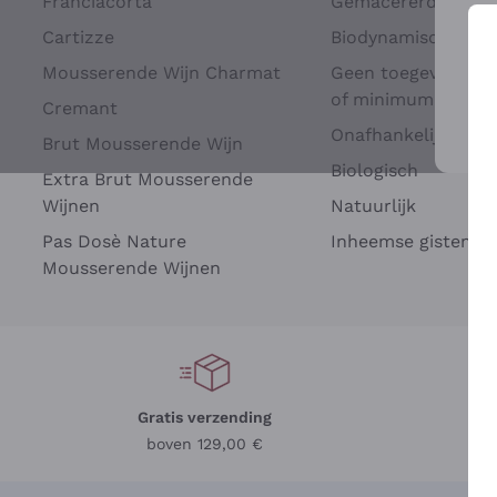
Franciacorta
Gemacererd op dru
Cartizze
Biodynamisch
Mousserende Wijn Charmat
Geen toegevoegde 
of minimum
Cremant
Onafhankelijke Wi
Brut Mousserende Wijn
Voo
Biologisch
Extra Brut Mousserende
Wijnen
Natuurlijk
Pas Dosè Nature
Inheemse gisten
Mousserende Wijnen
Gratis verzending
Be
boven 129,00 €