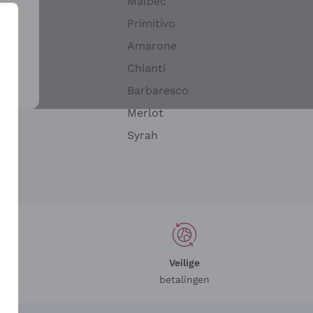
Malbec
Primitivo
Amarone
alla
Chianti
ay
Barbaresco
Merlot
n
Syrah
Veilige
betalingen