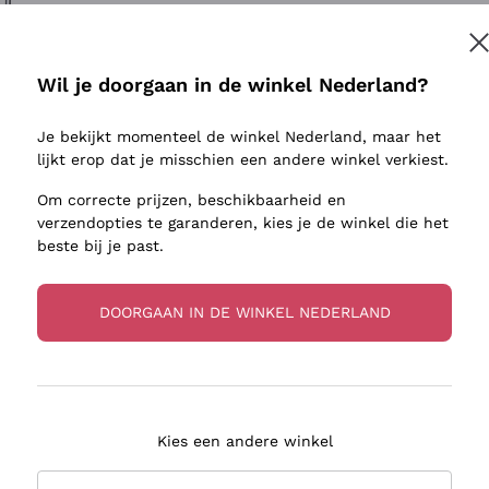
ivenhuid
Donnafugata
Lugana
Occhipinti Arianna
Riesling
Inschrijven
sulfieten
Biondi Santi
Sancerre
Wil je doorgaan in de winkel Nederland?
Franz Haas
Ribolla Gi
jnbouwers
Je bekijkt momenteel de winkel Nederland, maar het
Argiolas
Chardonn
r meer informatie, lees onze
Privacybeleid
lijkt erop dat je misschien een andere winkel verkiest.
Zenato
Pinot Gris
Om correcte prijzen, beschikbaarheid en
Ca' dei Frati
Sauvigno
verzendopties te garanderen, kies je de winkel die het
beste bij je past.
DOORGAAN IN DE WINKEL NEDERLAND
zorging in 2-4 dagen
Betaling
in Nederland
in 3 termijnen
Kies een andere winkel