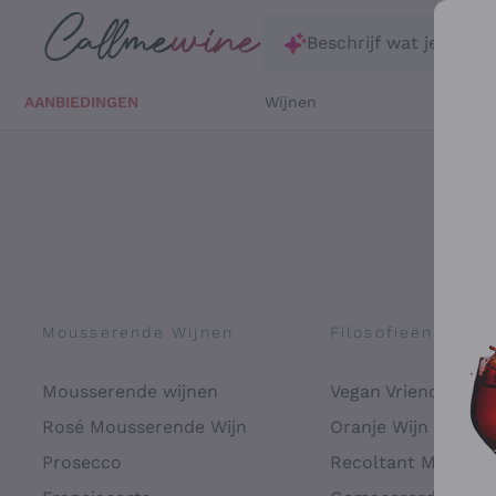
Ga direct naar de hoofdinhoud
Beschrijf wat je zoekt
AANBIEDINGEN
Wijnen
Witte 
Mousserende Wijnen
Filosofieën
Mousserende wijnen
Vegan Vriendelijk
Rosé Mousserende Wijn
Oranje Wijn
Prosecco
Recoltant Manipul