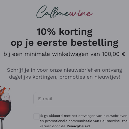
Wijnen
Rode wijnen
Champagne
10% korting
op je eerste bestelling
bij een minimale winkelwagen van 100,00 €
Verken de catalogus
Schrijf je in voor onze nieuwsbrief en ontvang
dagelijks kortingen, promoties en nieuwtjes!
Producenten
Witte Wi
E-mail
Antinori
Assyrtiko
Optionele toestemmingen om gepersonali
Ornellaia
Greco
Ik ga akkoord met het ontvangen van nieuwsbrieven
ant
Ca' del Bosco
Gavi
en promotionele communicatie van Callmewine, zoal
vereist door de
Privacybeleid