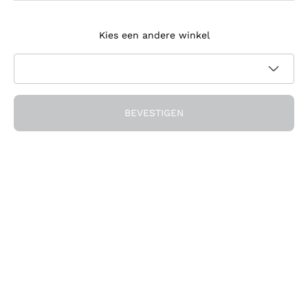
Meld je aan voor de nieuwsbrief
Kies een andere winkel
Ik ga akkoord met het ontvangen van nieuwsbrieven en
promotionele communicatie van Callmewine, zoals vereist
Privacybeleid
door de
BEVESTIGEN
Ontvang de korting!
Het Bedrijf
Over ons
Hulp nodig?
Klantenservice
Doe mee met de community
Verkoopvoorwaarden
Herroepingsformulier voor bestelling
Download de app