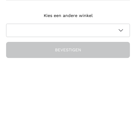
Meld je aan voor de nieuwsbrief
Kies een andere winkel
Ik ga akkoord met het ontvangen van nieuwsbrieven en
promotionele communicatie van Callmewine, zoals vereist
Privacybeleid
door de
BEVESTIGEN
Ontvang de korting!
Het Bedrijf
Over ons
Hulp nodig?
Klantenservice
Doe mee met de community
Verkoopvoorwaarden
Herroepingsformulier voor bestelling
Download de app