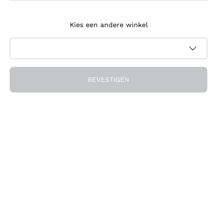
Meld je aan voor de nieuwsbrief
Kies een andere winkel
Ik ga akkoord met het ontvangen van nieuwsbrieven en
promotionele communicatie van Callmewine, zoals vereist
Privacybeleid
door de
BEVESTIGEN
Ontvang de korting!
Het Bedrijf
Over ons
Hulp nodig?
Klantenservice
Doe mee met de community
Verkoopvoorwaarden
Herroepingsformulier voor bestelling
Download de app