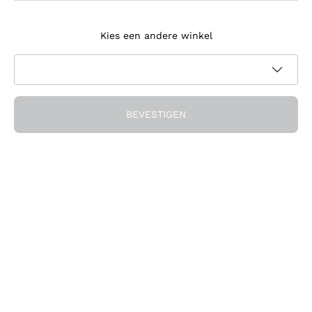
Meld je aan voor de nieuwsbrief
Kies een andere winkel
Ik ga akkoord met het ontvangen van nieuwsbrieven en
promotionele communicatie van Callmewine, zoals vereist
Privacybeleid
door de
BEVESTIGEN
Ontvang de korting!
Het Bedrijf
Over ons
Hulp nodig?
Klantenservice
Doe mee met de community
Verkoopvoorwaarden
Herroepingsformulier voor bestelling
Download de app