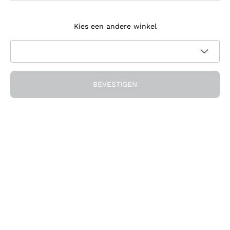
Meld je aan voor de nieuwsbrief
Kies een andere winkel
Ik ga akkoord met het ontvangen van nieuwsbrieven en
promotionele communicatie van Callmewine, zoals vereist
Privacybeleid
door de
BEVESTIGEN
Ontvang de korting!
Het Bedrijf
Over ons
Hulp nodig?
Klantenservice
Doe mee met de community
Verkoopvoorwaarden
Herroepingsformulier voor bestelling
Download de app