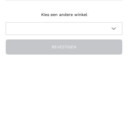
Meld je aan voor de nieuwsbrief
Kies een andere winkel
Ik ga akkoord met het ontvangen van nieuwsbrieven en
promotionele communicatie van Callmewine, zoals vereist
Privacybeleid
door de
BEVESTIGEN
Ontvang de korting!
Het Bedrijf
Over ons
Hulp nodig?
Klantenservice
Doe mee met de community
Verkoopvoorwaarden
Herroepingsformulier voor bestelling
Download de app