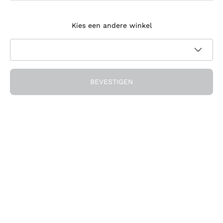
Meld je aan voor de nieuwsbrief
Kies een andere winkel
Ik ga akkoord met het ontvangen van nieuwsbrieven en
promotionele communicatie van Callmewine, zoals vereist
Privacybeleid
door de
BEVESTIGEN
Ontvang de korting!
Het Bedrijf
Over ons
Hulp nodig?
Klantenservice
Doe mee met de community
Verkoopvoorwaarden
Herroepingsformulier voor bestelling
Download de app