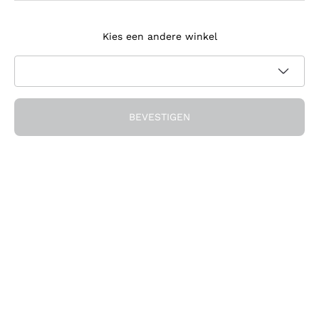
Meld je aan voor de nieuwsbrief
Kies een andere winkel
Ik ga akkoord met het ontvangen van nieuwsbrieven en
promotionele communicatie van Callmewine, zoals vereist
Privacybeleid
door de
BEVESTIGEN
Ontvang de korting!
Het Bedrijf
Over ons
Hulp nodig?
Klantenservice
Doe mee met de community
Verkoopvoorwaarden
Herroepingsformulier voor bestelling
Download de app