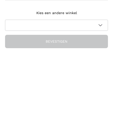
Meld je aan voor de nieuwsbrief
Kies een andere winkel
Ik ga akkoord met het ontvangen van nieuwsbrieven en
promotionele communicatie van Callmewine, zoals vereist
Privacybeleid
door de
BEVESTIGEN
Ontvang de korting!
Het Bedrijf
Over ons
Hulp nodig?
Klantenservice
Doe mee met de community
Verkoopvoorwaarden
Herroepingsformulier voor bestelling
Download de app