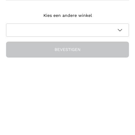
Meld je aan voor de nieuwsbrief
Kies een andere winkel
Ik ga akkoord met het ontvangen van nieuwsbrieven en
promotionele communicatie van Callmewine, zoals vereist
Privacybeleid
door de
BEVESTIGEN
Ontvang de korting!
Het Bedrijf
Over ons
Hulp nodig?
Klantenservice
Doe mee met de community
Verkoopvoorwaarden
Herroepingsformulier voor bestelling
Download de app