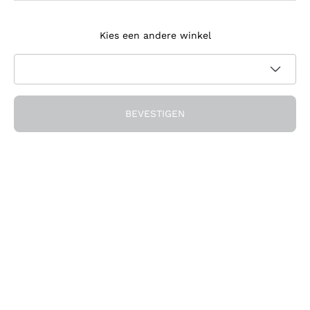
Meld je aan voor de nieuwsbrief
Kies een andere winkel
Ik ga akkoord met het ontvangen van nieuwsbrieven en
promotionele communicatie van Callmewine, zoals vereist
Privacybeleid
door de
BEVESTIGEN
Ontvang de korting!
Het Bedrijf
Over ons
Hulp nodig?
Klantenservice
Doe mee met de community
Verkoopvoorwaarden
Herroepingsformulier voor bestelling
Download de app