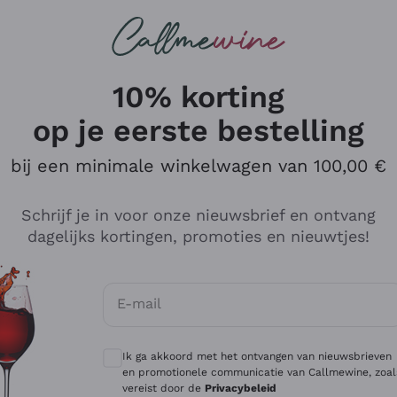
Wijnen
Rode wijnen
Champagne
10% korting
op je eerste bestelling
bij een minimale winkelwagen van 100,00 €
Verken de catalogus
Schrijf je in voor onze nieuwsbrief en ontvang
dagelijks kortingen, promoties en nieuwtjes!
Producenten
Witte Wi
E-mail
Antinori
Assyrtiko
Optionele toestemmingen om gepersonali
Ornellaia
Greco
Ik ga akkoord met het ontvangen van nieuwsbrieven
ant
Ca' del Bosco
Gavi
en promotionele communicatie van Callmewine, zoal
vereist door de
Privacybeleid