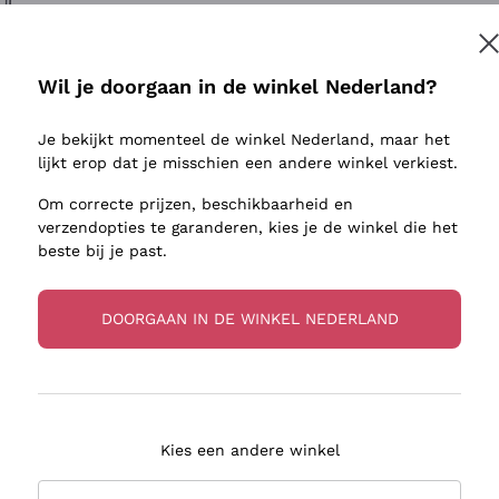
ivenhuid
Donnafugata
Lugana
Occhipinti Arianna
Riesling
Inschrijven
sulfieten
Biondi Santi
Sancerre
Wil je doorgaan in de winkel Nederland?
Franz Haas
Ribolla Gi
jnbouwers
Je bekijkt momenteel de winkel Nederland, maar het
Argiolas
Chardonn
r meer informatie, lees onze
Privacybeleid
lijkt erop dat je misschien een andere winkel verkiest.
Zenato
Pinot Gris
Om correcte prijzen, beschikbaarheid en
Ca' dei Frati
Sauvigno
verzendopties te garanderen, kies je de winkel die het
beste bij je past.
DOORGAAN IN DE WINKEL NEDERLAND
zorging in 2-4 dagen
Betaling
in Nederland
in 3 termijnen
Kies een andere winkel