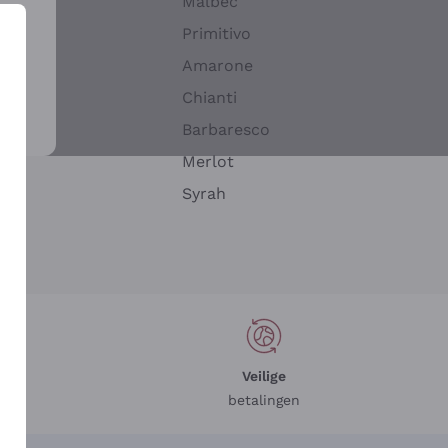
Malbec
Primitivo
Amarone
alla
Chianti
ay
Barbaresco
Merlot
n
Syrah
Veilige
betalingen