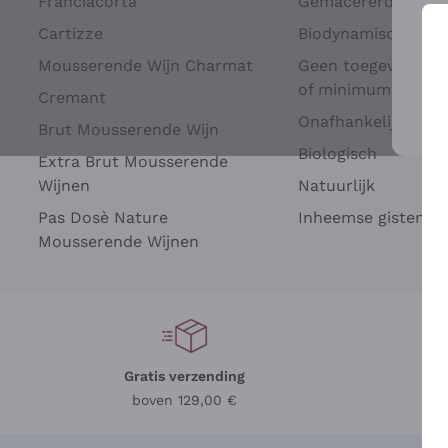
Franciacorta
Gemacererd op dru
Cartizze
Biodynamisch
Mousserende Wijn Charmat
Geen toegevoegde 
of minimum
Cremant
Onafhankelijke Wi
Brut Mousserende Wijn
Voo
Biologisch
Extra Brut Mousserende
Wijnen
Natuurlijk
Pas Dosè Nature
Inheemse gisten
Mousserende Wijnen
Gratis verzending
Be
boven 129,00 €