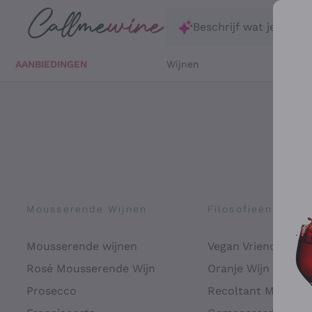
Ga direct naar de hoofdinhoud
Beschrijf wat je zoekt
AANBIEDINGEN
Wijnen
Witte 
Mousserende Wijnen
Filosofieën
Mousserende wijnen
Vegan Vriendelijk
Rosé Mousserende Wijn
Oranje Wijn
Prosecco
Recoltant Manipul