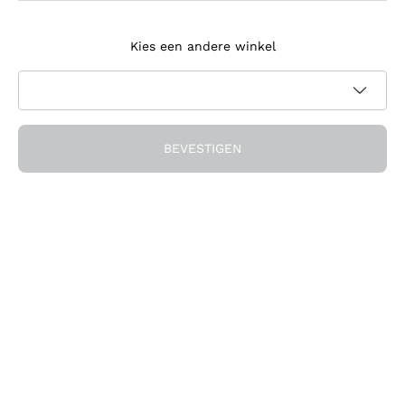
Meld je aan voor de nieuwsbrief
Kies een andere winkel
Ik ga akkoord met het ontvangen van nieuwsbrieven en
promotionele communicatie van Callmewine, zoals vereist
Privacybeleid
door de
BEVESTIGEN
Ontvang de korting!
Het Bedrijf
Over ons
Hulp nodig?
Klantenservice
Doe mee met de community
Verkoopvoorwaarden
Herroepingsformulier voor bestelling
Download de app