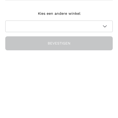
Meld je aan voor de nieuwsbrief
Kies een andere winkel
Ik ga akkoord met het ontvangen van nieuwsbrieven en
promotionele communicatie van Callmewine, zoals vereist
Privacybeleid
door de
BEVESTIGEN
Ontvang de korting!
Het Bedrijf
Over ons
Hulp nodig?
Klantenservice
Doe mee met de community
Verkoopvoorwaarden
Herroepingsformulier voor bestelling
Download de app