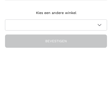
Meld je aan voor de nieuwsbrief
Kies een andere winkel
Ik ga akkoord met het ontvangen van nieuwsbrieven en
promotionele communicatie van Callmewine, zoals vereist
Privacybeleid
door de
BEVESTIGEN
Ontvang de korting!
Het Bedrijf
Over ons
Hulp nodig?
Klantenservice
Doe mee met de community
Verkoopvoorwaarden
Herroepingsformulier voor bestelling
Download de app