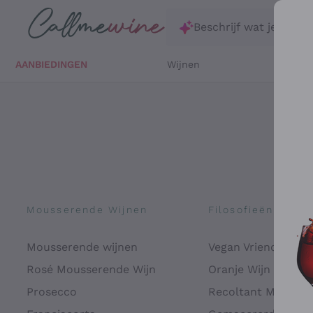
Ga direct naar de hoofdinhoud
Beschrijf wat je zoekt
AANBIEDINGEN
Wijnen
Witte 
Mousserende Wijnen
Filosofieën
Mousserende wijnen
Vegan Vriendelijk
Rosé Mousserende Wijn
Oranje Wijn
Prosecco
Recoltant Manipul