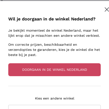
ivenhuid
Donnafugata
Lugana
Occhipinti Arianna
Riesling
Inschrijven
sulfieten
Biondi Santi
Sancerre
Wil je doorgaan in de winkel Nederland?
Franz Haas
Ribolla Gi
jnbouwers
Je bekijkt momenteel de winkel Nederland, maar het
Argiolas
Chardonn
r meer informatie, lees onze
Privacybeleid
lijkt erop dat je misschien een andere winkel verkiest.
Zenato
Pinot Gris
Om correcte prijzen, beschikbaarheid en
Ca' dei Frati
Sauvigno
verzendopties te garanderen, kies je de winkel die het
beste bij je past.
DOORGAAN IN DE WINKEL NEDERLAND
zorging in 2-4 dagen
Betaling
in Nederland
in 3 termijnen
Kies een andere winkel