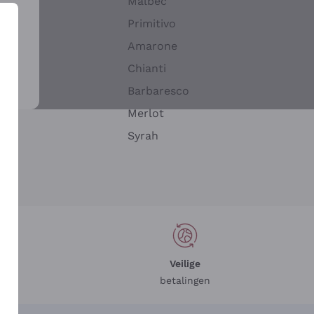
Malbec
Primitivo
Amarone
alla
Chianti
ay
Barbaresco
Merlot
n
Syrah
Veilige
betalingen