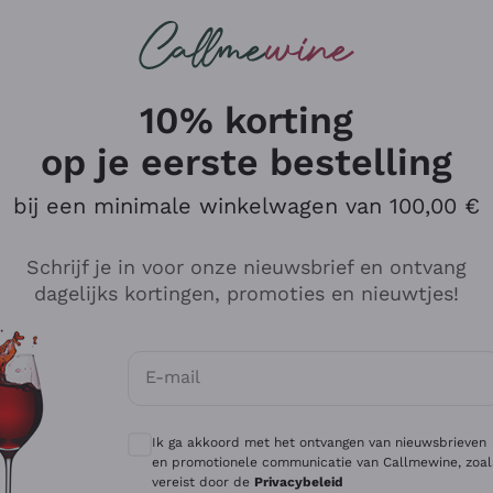
Wijnen
Rode wijnen
Champagne
10% korting
op je eerste bestelling
bij een minimale winkelwagen van 100,00 €
Verken de catalogus
Schrijf je in voor onze nieuwsbrief en ontvang
dagelijks kortingen, promoties en nieuwtjes!
Producenten
Witte Wi
E-mail
Antinori
Assyrtiko
Optionele toestemmingen om gepersonali
Ornellaia
Greco
Ik ga akkoord met het ontvangen van nieuwsbrieven
ant
Ca' del Bosco
Gavi
en promotionele communicatie van Callmewine, zoal
vereist door de
Privacybeleid