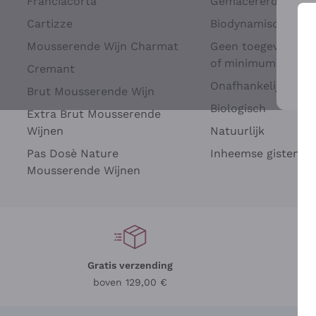
Franciacorta
Gemacererd op dru
Cartizze
Biodynamisch
Mousserende Wijn Charmat
Geen toegevoegde 
of minimum
Cremant
Onafhankelijke Wi
Brut Mousserende Wijn
Voo
Biologisch
Extra Brut Mousserende
Wijnen
Natuurlijk
Pas Dosè Nature
Inheemse gisten
Mousserende Wijnen
Gratis verzending
Be
boven 129,00 €