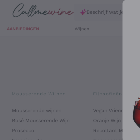
Ga direct naar de hoofdinhoud
Beschrijf wat je zoekt
AANBIEDINGEN
Wijnen
Witte 
Mousserende Wijnen
Filosofieën
Mousserende wijnen
Vegan Vriendelijk
Rosé Mousserende Wijn
Oranje Wijn
Prosecco
Recoltant Manipul