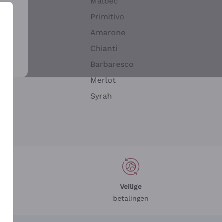
Malbec
Primitivo
Amarone
alla
Chianti
ay
Barbaresco
Merlot
n
Syrah
Veilige
betalingen