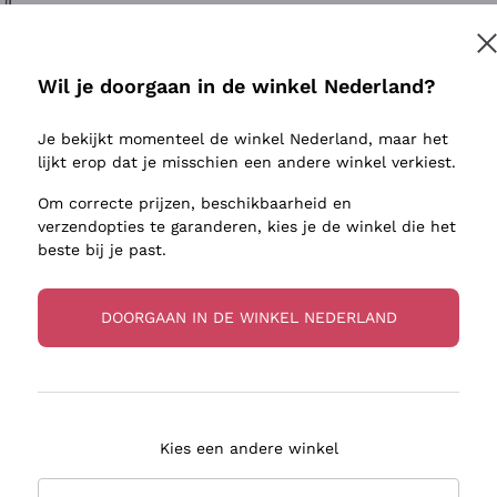
ivenhuid
Donnafugata
Lugana
Occhipinti Arianna
Riesling
Inschrijven
sulfieten
Biondi Santi
Sancerre
Wil je doorgaan in de winkel Nederland?
Franz Haas
Ribolla Gi
jnbouwers
Je bekijkt momenteel de winkel Nederland, maar het
Argiolas
Chardonn
r meer informatie, lees onze
Privacybeleid
lijkt erop dat je misschien een andere winkel verkiest.
Zenato
Pinot Gris
Om correcte prijzen, beschikbaarheid en
Ca' dei Frati
Sauvigno
verzendopties te garanderen, kies je de winkel die het
beste bij je past.
DOORGAAN IN DE WINKEL NEDERLAND
zorging in 2-4 dagen
Betaling
in Nederland
in 3 termijnen
Kies een andere winkel