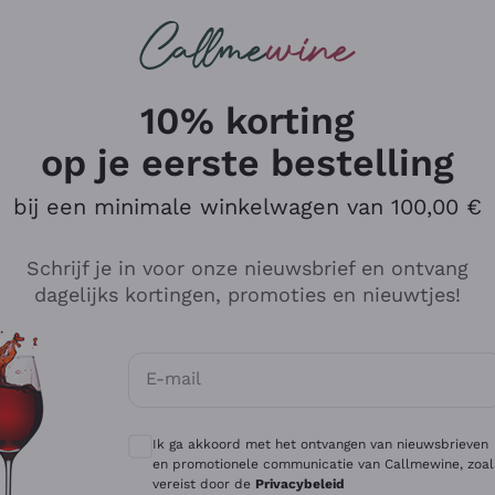
Wijnen
Rode wijnen
Champagne
10% korting
op je eerste bestelling
bij een minimale winkelwagen van 100,00 €
Verken de catalogus
Schrijf je in voor onze nieuwsbrief en ontvang
dagelijks kortingen, promoties en nieuwtjes!
Producenten
Witte Wi
E-mail
Antinori
Assyrtiko
Optionele toestemmingen om gepersonali
Ornellaia
Greco
Ik ga akkoord met het ontvangen van nieuwsbrieven
ant
Ca' del Bosco
Gavi
en promotionele communicatie van Callmewine, zoal
vereist door de
Privacybeleid