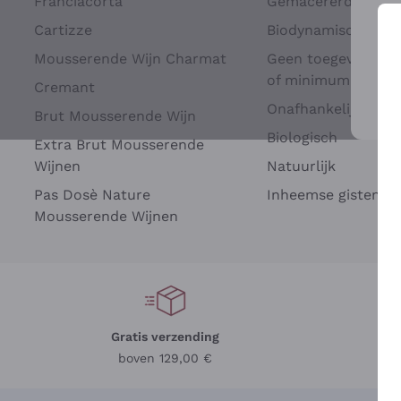
Franciacorta
Gemacererd op dru
Cartizze
Biodynamisch
Mousserende Wijn Charmat
Geen toegevoegde 
of minimum
Cremant
Onafhankelijke Wi
Brut Mousserende Wijn
Voo
Biologisch
Extra Brut Mousserende
Wijnen
Natuurlijk
Pas Dosè Nature
Inheemse gisten
Mousserende Wijnen
Gratis verzending
Be
boven 129,00 €