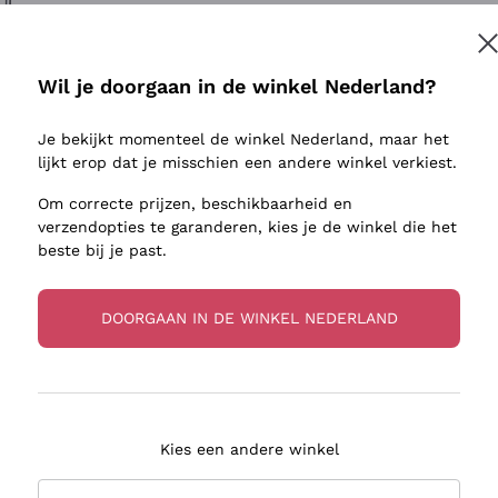
ivenhuid
Donnafugata
Lugana
Occhipinti Arianna
Riesling
Inschrijven
sulfieten
Biondi Santi
Sancerre
Wil je doorgaan in de winkel Nederland?
Franz Haas
Ribolla Gi
jnbouwers
Je bekijkt momenteel de winkel Nederland, maar het
Argiolas
Chardonn
r meer informatie, lees onze
Privacybeleid
lijkt erop dat je misschien een andere winkel verkiest.
Zenato
Pinot Gris
Om correcte prijzen, beschikbaarheid en
Ca' dei Frati
Sauvigno
verzendopties te garanderen, kies je de winkel die het
beste bij je past.
DOORGAAN IN DE WINKEL NEDERLAND
zorging in 2-4 dagen
Betaling
in Nederland
in 3 termijnen
Kies een andere winkel