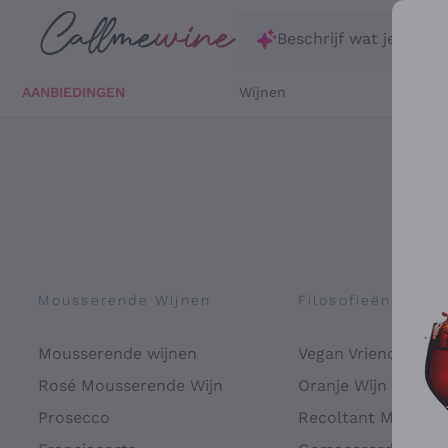
Ga direct naar de hoofdinhoud
Beschrijf wat je zoekt
AANBIEDINGEN
Wijnen
Witte 
Mousserende Wijnen
Filosofieën
Mousserende wijnen
Vegan Vriendelijk
Rosé Mousserende Wijn
Oranje Wijn
Prosecco
Recoltant Manipul