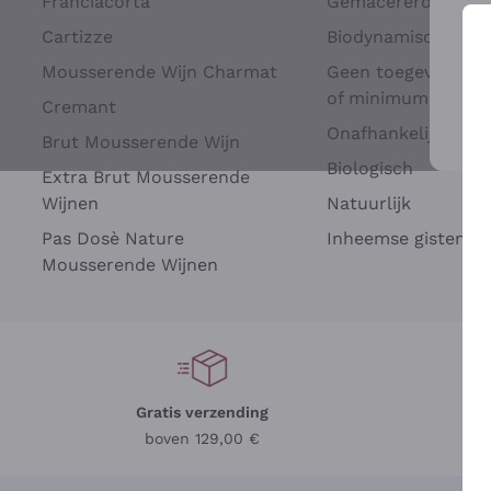
Franciacorta
Gemacererd op dru
Cartizze
Biodynamisch
Mousserende Wijn Charmat
Geen toegevoegde 
of minimum
Cremant
Onafhankelijke Wi
Brut Mousserende Wijn
Voo
Biologisch
Extra Brut Mousserende
Wijnen
Natuurlijk
Pas Dosè Nature
Inheemse gisten
Mousserende Wijnen
Gratis verzending
Be
boven 129,00 €