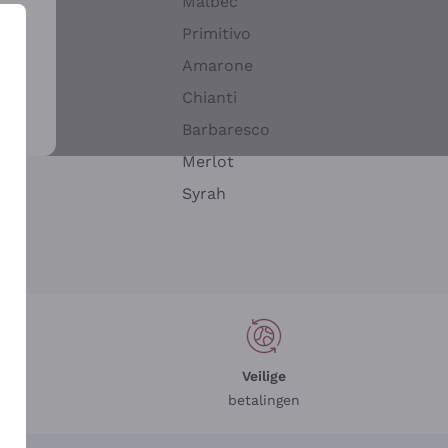
Malbec
Primitivo
Amarone
alla
Chianti
ay
Barbaresco
Merlot
n
Syrah
Veilige
betalingen