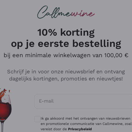
Wijnen
Rode wijnen
Champagne
10% korting
op je eerste bestelling
bij een minimale winkelwagen van 100,00 €
Verken de catalogus
Schrijf je in voor onze nieuwsbrief en ontvang
dagelijks kortingen, promoties en nieuwtjes!
Producenten
Witte Wi
E-mail
Antinori
Assyrtiko
Optionele toestemmingen om gepersonali
Ornellaia
Greco
Ik ga akkoord met het ontvangen van nieuwsbrieven
ant
Ca' del Bosco
Gavi
en promotionele communicatie van Callmewine, zoal
vereist door de
Privacybeleid