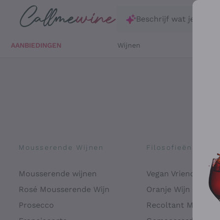
Ga direct naar de hoofdinhoud
Beschrijf wat je zoekt
AANBIEDINGEN
Wijnen
Witte 
Mousserende Wijnen
Filosofieën
Mousserende wijnen
Vegan Vriendelijk
Rosé Mousserende Wijn
Oranje Wijn
Prosecco
Recoltant Manipul