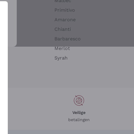
Malbec
Primitivo
Amarone
alla
Chianti
ay
Barbaresco
Merlot
n
Syrah
Veilige
betalingen