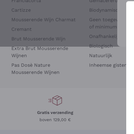
Franciacorta
Gemacererd op dru
Cartizze
Biodynamisch
Mousserende Wijn Charmat
Geen toegevoegde 
of minimum
Cremant
Onafhankelijke Wi
Brut Mousserende Wijn
Voo
Biologisch
Extra Brut Mousserende
Wijnen
Natuurlijk
Pas Dosè Nature
Inheemse gisten
Mousserende Wijnen
Gratis verzending
Be
boven 129,00 €