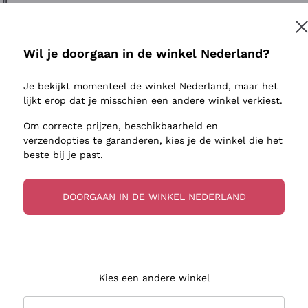
ivenhuid
Donnafugata
Lugana
Occhipinti Arianna
Riesling
Inschrijven
sulfieten
Biondi Santi
Sancerre
Wil je doorgaan in de winkel Nederland?
Franz Haas
Ribolla Gi
jnbouwers
Je bekijkt momenteel de winkel Nederland, maar het
Argiolas
Chardonn
r meer informatie, lees onze
Privacybeleid
lijkt erop dat je misschien een andere winkel verkiest.
Zenato
Pinot Gris
Om correcte prijzen, beschikbaarheid en
Ca' dei Frati
Sauvigno
verzendopties te garanderen, kies je de winkel die het
beste bij je past.
DOORGAAN IN DE WINKEL NEDERLAND
zorging in 2-4 dagen
Betaling
in Nederland
in 3 termijnen
Kies een andere winkel