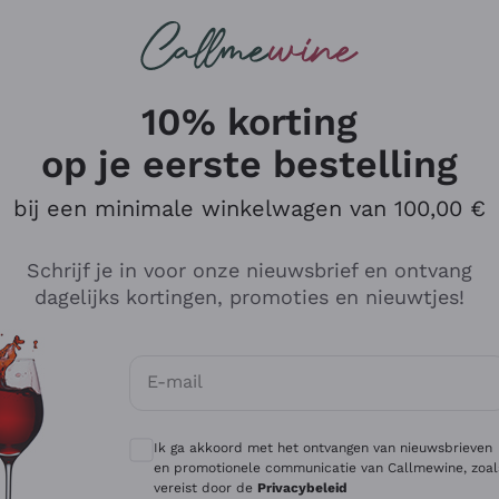
Wijnen
Rode wijnen
Champagne
10% korting
op je eerste bestelling
bij een minimale winkelwagen van 100,00 €
Verken de catalogus
Schrijf je in voor onze nieuwsbrief en ontvang
dagelijks kortingen, promoties en nieuwtjes!
Producenten
Witte Wi
E-mail
Antinori
Assyrtiko
Optionele toestemmingen om gepersonali
Ornellaia
Greco
Ik ga akkoord met het ontvangen van nieuwsbrieven
ant
Ca' del Bosco
Gavi
en promotionele communicatie van Callmewine, zoal
vereist door de
Privacybeleid