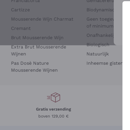
Franciacorta
Gemacererd op dru
Cartizze
Biodynamisch
Mousserende Wijn Charmat
Geen toegevoegde 
of minimum
Cremant
Onafhankelijke Wi
Brut Mousserende Wijn
Voo
Biologisch
Extra Brut Mousserende
Wijnen
Natuurlijk
Pas Dosè Nature
Inheemse gisten
Mousserende Wijnen
Gratis verzending
Be
boven 129,00 €