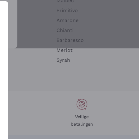
Malbec
Primitivo
Amarone
alla
Chianti
ay
Barbaresco
Merlot
n
Syrah
Veilige
betalingen