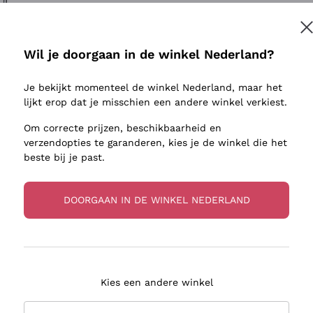
ivenhuid
Donnafugata
Lugana
Occhipinti Arianna
Riesling
Inschrijven
sulfieten
Biondi Santi
Sancerre
Wil je doorgaan in de winkel Nederland?
Franz Haas
Ribolla Gi
jnbouwers
Je bekijkt momenteel de winkel Nederland, maar het
Argiolas
Chardonn
r meer informatie, lees onze
Privacybeleid
lijkt erop dat je misschien een andere winkel verkiest.
Zenato
Pinot Gris
Om correcte prijzen, beschikbaarheid en
Ca' dei Frati
Sauvigno
verzendopties te garanderen, kies je de winkel die het
beste bij je past.
DOORGAAN IN DE WINKEL NEDERLAND
zorging in 2-4 dagen
Betaling
in Nederland
in 3 termijnen
Kies een andere winkel