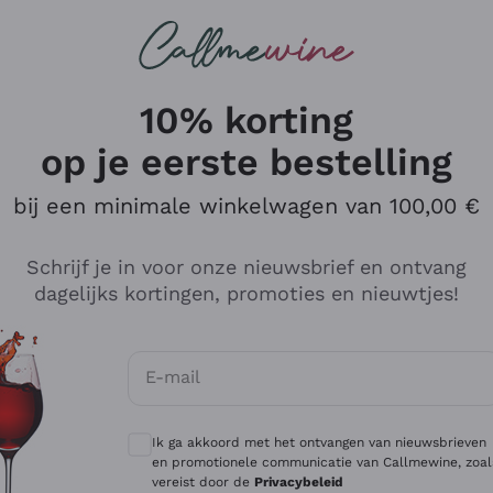
Wijnen
Rode wijnen
Champagne
10% korting
op je eerste bestelling
bij een minimale winkelwagen van 100,00 €
Verken de catalogus
Schrijf je in voor onze nieuwsbrief en ontvang
dagelijks kortingen, promoties en nieuwtjes!
Producenten
Witte Wi
E-mail
Antinori
Assyrtiko
Optionele toestemmingen om gepersonali
Ornellaia
Greco
Ik ga akkoord met het ontvangen van nieuwsbrieven
ant
Ca' del Bosco
Gavi
en promotionele communicatie van Callmewine, zoal
vereist door de
Privacybeleid