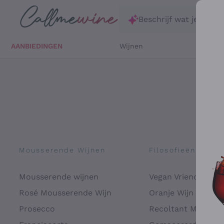
Ga direct naar de hoofdinhoud
Beschrijf wat je zoekt
AANBIEDINGEN
Wijnen
Witte 
Mousserende Wijnen
Filosofieën
Mousserende wijnen
Vegan Vriendelijk
Rosé Mousserende Wijn
Oranje Wijn
Prosecco
Recoltant Manipul